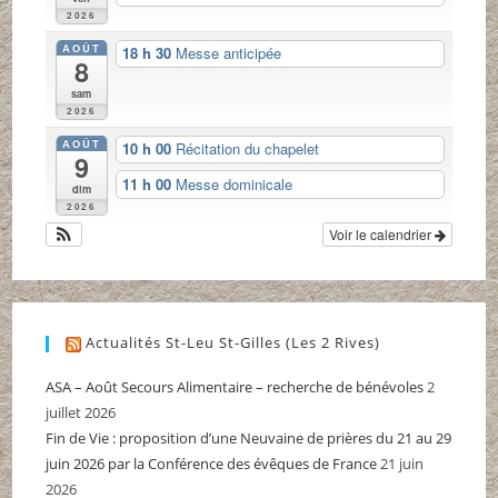
2026
AOÛT
18 h 30
Messe anticipée
8
sam
2026
AOÛT
10 h 00
Récitation du chapelet
9
11 h 00
Messe dominicale
dim
2026
Voir le calendrier
Actualités St-Leu St-Gilles (Les 2 Rives)
ASA – Août Secours Alimentaire – recherche de bénévoles
2
juillet 2026
Fin de Vie : proposition d’une Neuvaine de prières du 21 au 29
juin 2026 par la Conférence des évêques de France
21 juin
2026