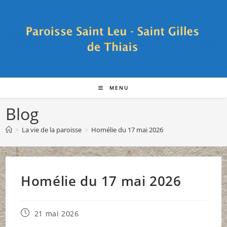
Skip
to
content
MENU
Blog
>
La vie de la paroisse
>
Homélie du 17 mai 2026
Homélie du 17 mai 2026
Publication
21 mai 2026
publiée :