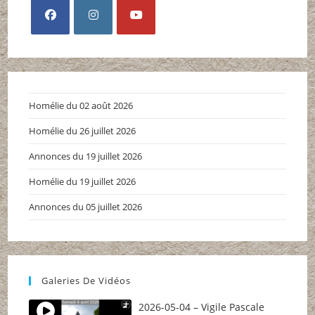
S’ouvre
S’ouvre
S’ouvre
dans
dans
dans
un
un
un
nouvel
nouvel
nouvel
Homélie du 02 août 2026
onglet
onglet
onglet
Homélie du 26 juillet 2026
Annonces du 19 juillet 2026
Homélie du 19 juillet 2026
Annonces du 05 juillet 2026
Galeries De Vidéos
2026-05-04 – Vigile Pascale