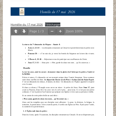
Homélie du 17 mai 2026
Télécharger
Page
1
/
3
Zoom
100%