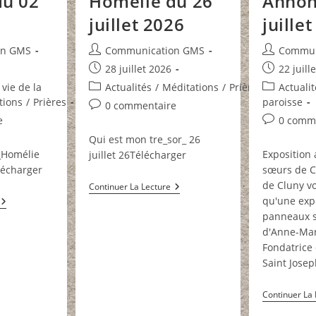
du 02
Homélie du 26
Annon
6
juillet 2026
juille
Auteur/autrice
Auteur/autr
on GMS
Communication GMS
Commun
de
de
Publication
Publication
28 juillet 2026
22 juill
la
la
publiée :
publiée :
Post
Post
 vie de la
Actualités
/
Méditations
/
Prières
Actualit
publication :
publication
category:
category:
tions
/
Prières
paroisse
Commentaires
0 commentaire
de
Commentai
e
0 comm
la
de
Qui est mon tre_sor_ 26
publication :
la
e_Homélie
Exposition
juillet 26Télécharger
publication
lécharger
sœurs de C
de Cluny v
Homélie
Continuer La Lecture
Du
qu'une exp
Homélie
26
Du
panneaux s
Juillet
02
2026
d'Anne-Mar
Août
2026
Fondatrice
Saint Jose
Continuer La 