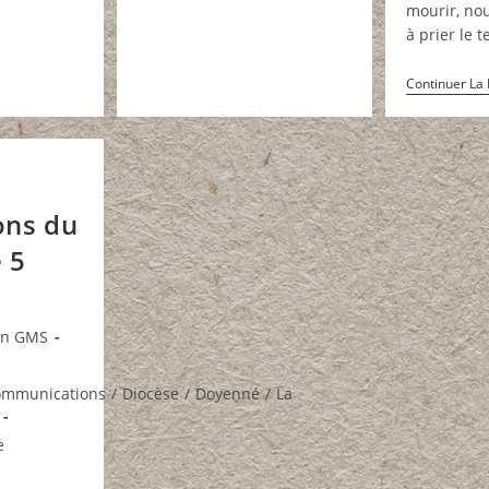
2026
mourir, no
Juin
2026
à prier le
Continuer La 
ons du
 5
on GMS
ommunications
/
Diocèse
/
Doyenné
/
La
e