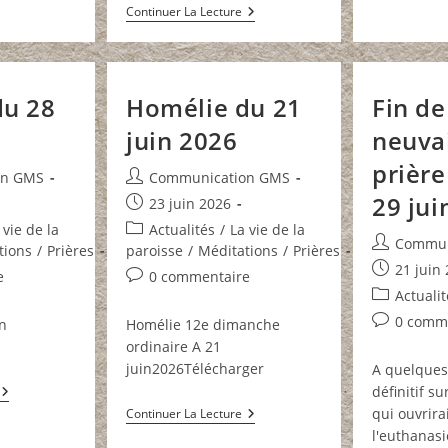
Annonces
Continuer La Lecture
Du
05
Juillet
2026
du 28
Homélie du 21
Fin de 
juin 2026
neuva
prière
Auteur/autrice
on GMS
Communication GMS
de
29 jui
Publication
23 juin 2026
la
publiée :
Post
 vie de la
Actualités
/
La vie de la
publication :
Auteur/autr
Commun
category:
tions
/
Prières
paroisse
/
Méditations
/
Prières
de
Publication
21 juin
Commentaires
e
0 commentaire
la
publiée :
Post
Actualit
de
publication
category:
la
Commentai
0 comm
n
Homélie 12e dimanche
publication :
de
ordinaire A 21
la
juin2026Télécharger
A quelques
publication
Homélie
définitif sur
Du
Homélie
qui ouvrira
Continuer La Lecture
28
Du
l'euthanasie
Juin
21