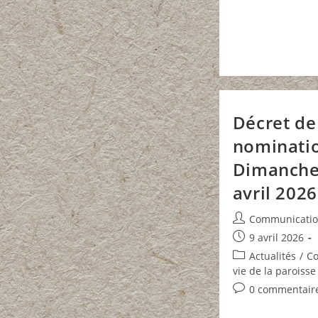
Décret de
nominati
Dimanche
avril 2026
Auteur/autrice
Communicati
de
Publication
9 avril 2026
la
publiée :
Post
Actualités
/
C
publication :
category:
vie de la paroisse
Commentaires
0 commentair
de