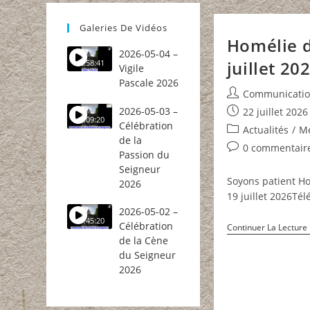
Galeries De Vidéos
Homélie 
2026-05-04 –
juillet 20
2:58:41
Vigile
Pascale 2026
Auteur/autrice
Communicati
de
2026-05-03 –
Publication
22 juillet 2026
2:09:20
la
Célébration
publiée :
Post
Actualités
/
Mé
publication :
de la
category:
Commentaires
0 commentair
Passion du
de
Seigneur
la
Soyons patient H
2026
publication :
19 juillet 2026Té
2026-05-02 –
1:45:20
Célébration
Continuer La Lecture
de la Cène
du Seigneur
2026