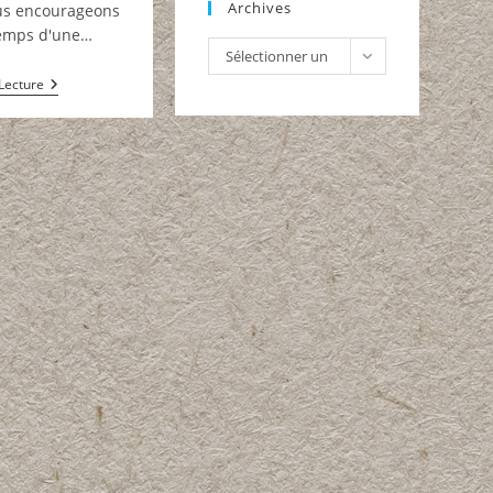
Archives
us encourageons
 temps d'une…
Archives
Sélectionner un
Fin
Lecture
mois
De
Vie
:
Neuvaine
De
Prière
Du
21
Au
29
Juin
2026