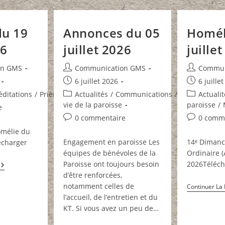
du 19
Annonces du 05
Homél
26
juillet 2026
juille
Auteur/autrice
Auteur/autr
on GMS
Communication GMS
Commun
de
de
Publication
Publication
6 juillet 2026
6 juille
la
la
publiée :
publiée :
Post
Post
ditations
/
Prières
Actualités
/
Communications
/
La
Actualit
publication :
publication
category:
category:
vie de la paroisse
paroisse
/
e
Commentaires
Commentai
0 commentaire
0 comm
de
de
omélie du
la
la
Engagement en paroisse Les
14ᵉ Diman
lécharger
publication :
publication
équipes de bénévoles de la
Ordinaire (
Paroisse ont toujours besoin
2026Téléch
Homélie
Du
d’être renforcées,
19
notamment celles de
Continuer La 
Juillet
2026
l’accueil, de l’entretien et du
KT. Si vous avez un peu de…