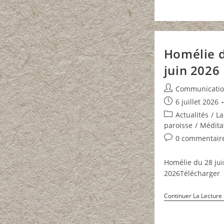
Homélie 
juin 2026
Auteur/autrice
Communicati
de
Publication
6 juillet 2026
la
publiée :
Post
Actualités
/
La
publication :
category:
paroisse
/
Médita
Commentaires
0 commentair
de
la
Homélie du 28 jui
publication :
2026Télécharger
Continuer La Lecture