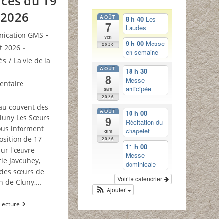
ces du 19
t 2026
AOÛT
8 h 40
Les
7
Laudes
ice
ication GMS
ven
9 h 00
Messe
2026
et 2026
en semaine
és
/
La vie de la
 :
AOÛT
18 h 30
8
Messe
res
entaire
anticipée
sam
2026
 au couvent des
AOÛT
10 h 00
 :
luny Les Sœurs
9
Récitation du
ous informent
chapelet
dim
osition de 17
2026
11 h 00
ur l'œuvre
Messe
ie Javouhey,
dominicale
 des sœurs de
Voir le calendrier
ph de Cluny,…
Ajouter
Annonces
Lecture
Du