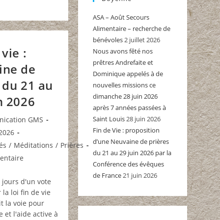
ASA – Août Secours
Alimentaire – recherche de
bénévoles
2 juillet 2026
vie :
Nous avons fêté nos
prêtres Andrefaite et
ine de
Dominique appelés à de
 du 21 au
nouvelles missions ce
dimanche 28 juin 2026
n 2026
après 7 années passées à
ice
Saint Louis
28 juin 2026
ication GMS
Fin de Vie : proposition
 2026
d’une Neuvaine de prières
és
/
Méditations
/
Prières
 :
du 21 au 29 juin 2026 par la
res
entaire
Conférence des évêques
de France
21 juin 2026
 jours d'un vote
 :
 la loi fin de vie
it la voie pour
 et l'aide active à