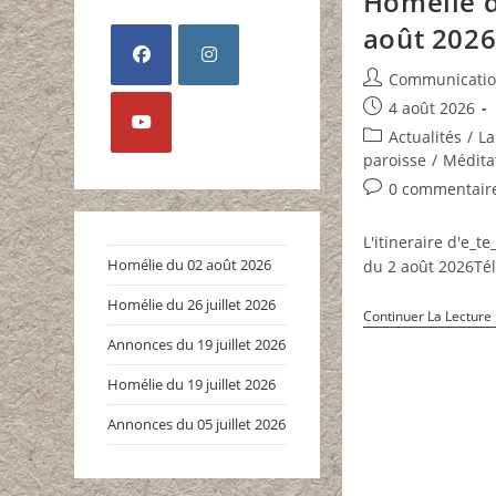
Homélie 
août 202
Auteur/autrice
Communicati
S’ouvre
S’ouvre
de
Publication
4 août 2026
la
dans
dans
publiée :
Post
Actualités
/
La
publication :
un
un
category:
paroisse
/
Médita
S’ouvre
nouvel
nouvel
Commentaires
0 commentair
dans
onglet
onglet
de
un
la
L'itineraire d'e_t
nouvel
publication :
Homélie du 02 août 2026
du 2 août 2026Té
onglet
Homélie du 26 juillet 2026
Continuer La Lecture
Annonces du 19 juillet 2026
Homélie du 19 juillet 2026
Annonces du 05 juillet 2026