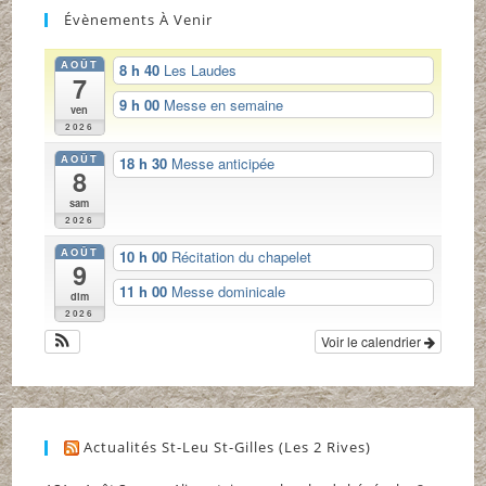
Évènements À Venir
AOÛT
8 h 40
Les Laudes
7
9 h 00
Messe en semaine
ven
2026
AOÛT
18 h 30
Messe anticipée
8
sam
2026
AOÛT
10 h 00
Récitation du chapelet
9
11 h 00
Messe dominicale
dim
2026
Voir le calendrier
Actualités St-Leu St-Gilles (Les 2 Rives)