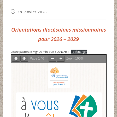
Publication
18 janvier 2026
publiée :
Orientations diocésaines missionnaires
pour 2026 – 2029
Lettre pastorale Mgr Dominique BLANCHET
Télécharger
Page
1
/
6
Zoom
100%