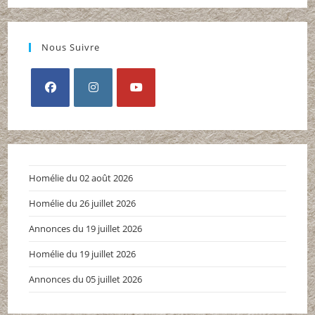
Nous Suivre
S’ouvre
S’ouvre
S’ouvre
dans
dans
dans
un
un
un
nouvel
nouvel
nouvel
Homélie du 02 août 2026
onglet
onglet
onglet
Homélie du 26 juillet 2026
Annonces du 19 juillet 2026
Homélie du 19 juillet 2026
Annonces du 05 juillet 2026