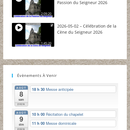
Passion du Seigneur 2026
2:09:20
2026-05-02 – Célébration de la
Cène du Seigneur 2026
1:45:20
Évènements À Venir
AOÛT
18 h 30
Messe anticipée
8
sam
2026
AOÛT
10 h 00
Récitation du chapelet
9
11 h 00
Messe dominicale
dim
2026