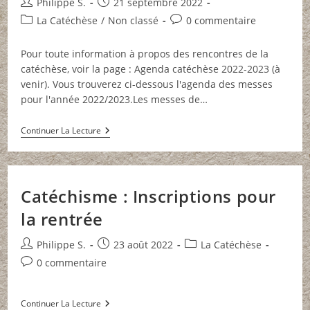
Auteur/autrice
Publication
Philippe S.
21 septembre 2022
de
publiée :
Post
Commentaires
La Catéchèse
/
Non classé
0 commentaire
la
category:
de
publication :
la
Pour toute information à propos des rencontres de la
publication :
catéchèse, voir la page : Agenda catéchèse 2022-2023 (à
venir). Vous trouverez ci-dessous l'agenda des messes
pour l'année 2022/2023.Les messes de…
Agenda
Continuer La Lecture
Des
Messes
Des
Familles
2022-
Catéchisme : Inscriptions pour
2023
la rentrée
Auteur/autrice
Publication
Post
Philippe S.
23 août 2022
La Catéchèse
de
publiée :
category:
Commentaires
0 commentaire
la
de
publication :
la
Catéchisme
Continuer La Lecture
publication :