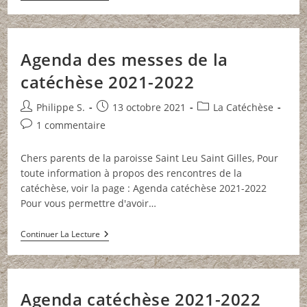
:
Inscriptions
Pour
La
Rentrée
Agenda des messes de la
catéchèse 2021-2022
Auteur/autrice
Publication
Post
Philippe S.
13 octobre 2021
La Catéchèse
de
publiée :
category:
Commentaires
1 commentaire
la
de
publication :
la
Chers parents de la paroisse Saint Leu Saint Gilles, Pour
publication :
toute information à propos des rencontres de la
catéchèse, voir la page : Agenda catéchèse 2021-2022
Pour vous permettre d'avoir…
Agenda
Continuer La Lecture
Des
Messes
De
La
Catéchèse
Agenda catéchèse 2021-2022
2021-