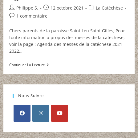
2022
Auteur/autrice
Publication
Post
Philippe S.
12 octobre 2021
La Catéchèse
de
publiée :
category:
Commentaires
1 commentaire
la
de
publication :
la
Chers parents de la paroisse Saint Leu Saint Gilles, Pour
publication :
toute information à propos des messes de la catéchèse,
voir la page : Agenda des messes de la catéchèse 2021-
2022…
Agenda
Continuer La Lecture
Catéchèse
2021-
2022
Nous Suivre
S’ouvre
S’ouvre
S’ouvre
dans
dans
dans