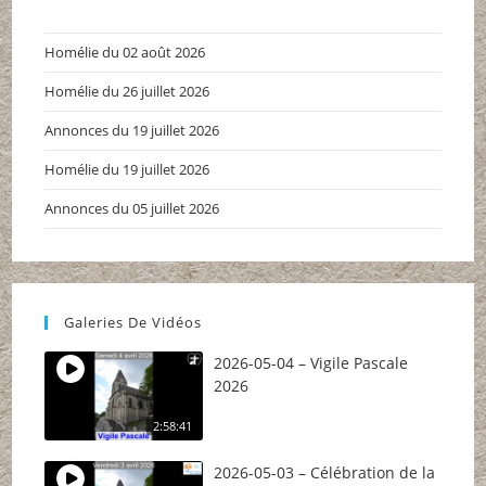
un
un
un
nouvel
nouvel
nouvel
Homélie du 02 août 2026
onglet
onglet
onglet
Homélie du 26 juillet 2026
Annonces du 19 juillet 2026
Homélie du 19 juillet 2026
Annonces du 05 juillet 2026
Galeries De Vidéos
2026-05-04 – Vigile Pascale
2026
2:58:41
2026-05-03 – Célébration de la