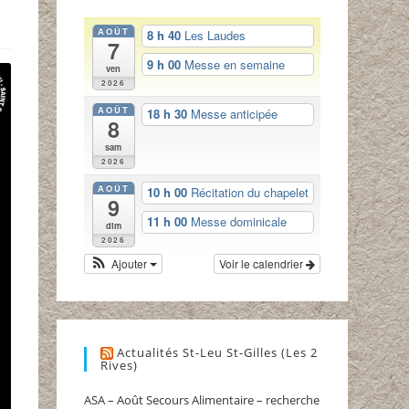
AOÛT
8 h 40
Les Laudes
7
9 h 00
Messe en semaine
ven
2026
AOÛT
18 h 30
Messe anticipée
8
sam
2026
AOÛT
10 h 00
Récitation du chapelet
9
11 h 00
Messe dominicale
dim
2026
Ajouter
Voir le calendrier
Actualités St-Leu St-Gilles (Les 2
Rives)
ASA – Août Secours Alimentaire – recherche