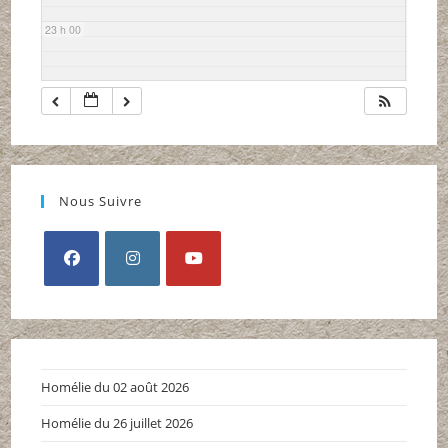
23 h 00
Nous Suivre
S’ouvre
S’ouvre
S’ouvre
dans
dans
dans
un
un
un
nouvel
nouvel
nouvel
Homélie du 02 août 2026
onglet
onglet
onglet
Homélie du 26 juillet 2026