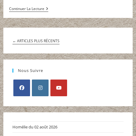
publication :
la
Lisieux
Continuer La Lecture
publication :
2018
←
ARTICLES PLUS RÉCENTS
Nous Suivre
S’ouvre
S’ouvre
S’ouvre
dans
dans
dans
un
un
un
nouvel
nouvel
nouvel
Homélie du 02 août 2026
onglet
onglet
onglet