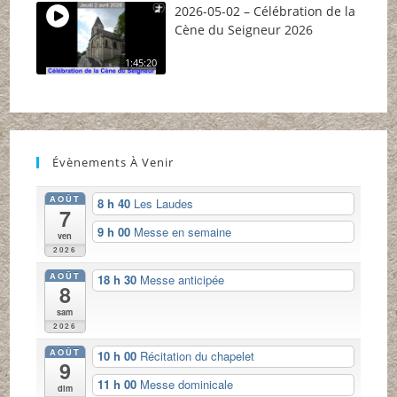
2026-05-02 – Célébration de la
Cène du Seigneur 2026
1:45:20
Évènements À Venir
AOÛT
8 h 40
Les Laudes
7
9 h 00
Messe en semaine
ven
2026
AOÛT
18 h 30
Messe anticipée
8
sam
2026
AOÛT
10 h 00
Récitation du chapelet
9
11 h 00
Messe dominicale
dim