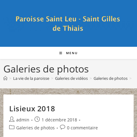
Skip
to
content
MENU
Galeries de photos
>
La vie de la paroisse
>
Galeries de vidéos
>
Galeries de photos
>
P
Lisieux 2018
Auteur/autrice
Publication
admin
1 décembre 2018
de
publiée :
Post
Commentaires
Galeries de photos
0 commentaire
la
category:
de