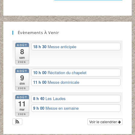
site
(facultatif)
Évènements À Venir
AOÛT
18 h 30
Messe anticipée
8
sam
2026
AOÛT
10 h 00
Récitation du chapelet
9
11 h 00
Messe dominicale
dim
2026
AOÛT
8 h 40
Les Laudes
11
9 h 00
Messe en semaine
mar
2026
Voir le calendrier