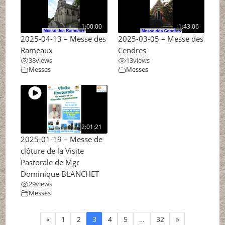
1:00:00
1:43:06
2025-04-13 – Messe des
2025-03-05 – Messe des
Rameaux
Cendres
38
views
13
views
Messes
Messes
2:01:21
2025-01-19 – Messe de
clôture de la Visite
Pastorale de Mgr
Dominique BLANCHET
29
views
Messes
«
1
2
3
4
5
…
32
»