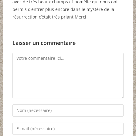
avec de très beaux champs et homélie qui nous ont
permis d’entrer plus encore dans le mystère de la
résurrection c’était très priant Merci
Laisser un commentaire
Comment
Enter
your
name
Enter
or
your