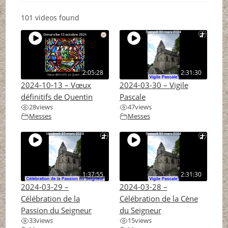
101 videos found
2:05:28
2:31:30
2024-10-13 – Vœux
2024-03-30 – Vigile
définitifs de Quentin
Pascale
28
views
47
views
Messes
Messes
1:37:55
2:31:30
2024-03-29 –
2024-03-28 –
Célébration de la
Célébration de la Cène
Passion du Seigneur
du Seigneur
33
views
15
views