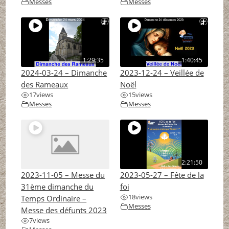
Messes
Messes
1:29:35
1:40:45
2024-03-24 – Dimanche
2023-12-24 – Veillée de
des Rameaux
Noël
17
views
15
views
Messes
Messes
2:21:50
2023-11-05 – Messe du
2023-05-27 – Fête de la
31ème dimanche du
foi
18
views
Temps Ordinaire –
Messes
Messe des défunts 2023
7
views