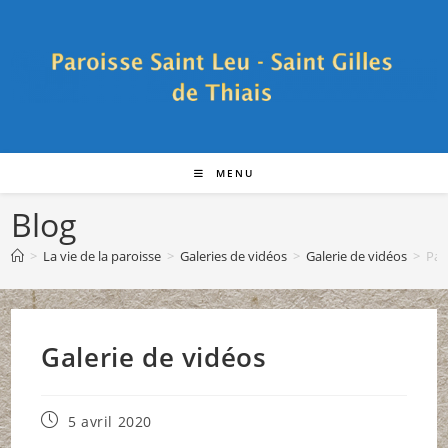
Skip
to
content
MENU
Blog
>
La vie de la paroisse
>
Galeries de vidéos
>
Galerie de vidéos
>
Pag
Galerie de vidéos
Publication
5 avril 2020
publiée :