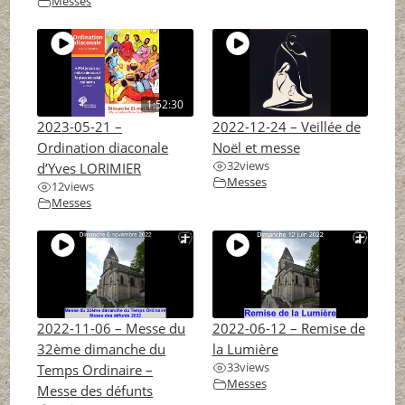
Messes
1:52:30
2023-05-21 –
2022-12-24 – Veillée de
Ordination diaconale
Noël et messe
32
views
d’Yves LORIMIER
Messes
12
views
Messes
2022-11-06 – Messe du
2022-06-12 – Remise de
32ème dimanche du
la Lumière
33
views
Temps Ordinaire –
Messes
Messe des défunts