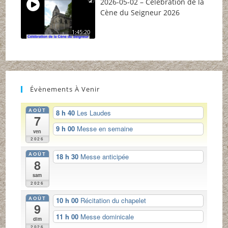
2026-05-02 – Célébration de la
Cène du Seigneur 2026
1:45:20
Évènements À Venir
AOÛT
8 h 40
Les Laudes
7
9 h 00
Messe en semaine
ven
2026
AOÛT
18 h 30
Messe anticipée
8
sam
2026
AOÛT
10 h 00
Récitation du chapelet
9
11 h 00
Messe dominicale
dim
2026