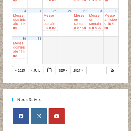
00
30
23
24
25
26
27
28
29
Messe
Messe
Messe
Messe
Messe
dominic
en
en
en
anticipé
ale
semain
semain
semain
e
11 h
18 h
e
e
e
9 h 00
9 h 00
9 h 00
00
30
30
31
Messe
dominic
ale
11 h
00
2025
JUIL
SEP
2027
Nous Suivre
S’ouvre
S’ouvre
S’ouvre