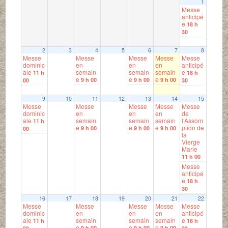
1
Messe
anticipé
e
18 h
30
2
3
4
5
6
7
8
Messe
Messe
Messe
Messe
Messe
dominic
en
en
en
anticipé
ale
semain
semain
semain
e
11 h
18 h
e
e
e
9 h 00
9 h 00
9 h 00
00
30
9
10
11
12
13
14
15
Messe
Messe
Messe
Messe
Messe
dominic
en
en
en
de
ale
semain
semain
semain
l’Assom
11 h
e
e
e
ption de
9 h 00
9 h 00
9 h 00
00
la
Vierge
Marie
11 h 00
Messe
anticipé
e
18 h
30
16
17
18
19
20
21
22
Messe
Messe
Messe
Messe
Messe
dominic
en
en
en
anticipé
ale
semain
semain
semain
e
11 h
18 h
e
e
e
9 h 00
9 h 00
9 h 00