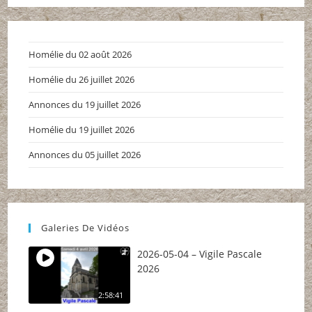
dans
dans
dans
un
un
un
nouvel
nouvel
nouvel
Homélie du 02 août 2026
onglet
onglet
onglet
Homélie du 26 juillet 2026
Annonces du 19 juillet 2026
Homélie du 19 juillet 2026
Annonces du 05 juillet 2026
Galeries De Vidéos
2026-05-04 – Vigile Pascale
2026
2:58:41