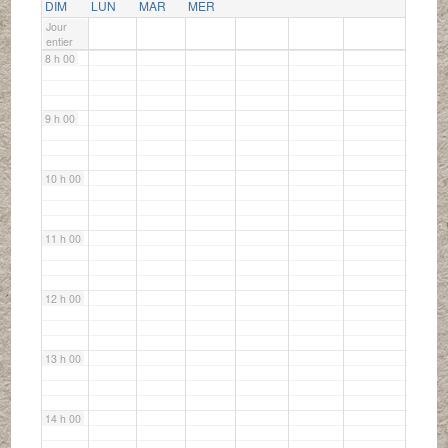
DIM
LUN
MAR
MER
Jour
entier
8 h 00
9 h 00
10 h 00
11 h 00
12 h 00
13 h 00
14 h 00