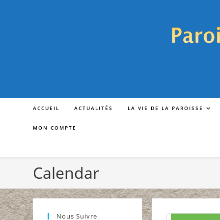
Skip
to
content
0 h 00
1 h 00
2 h 00
ACCUEIL
ACTUALITÉS
LA VIE DE LA PAROISSE
MON COMPTE
3 h 00
4 h 00
Calendar
5 h 00
Nous Suivre