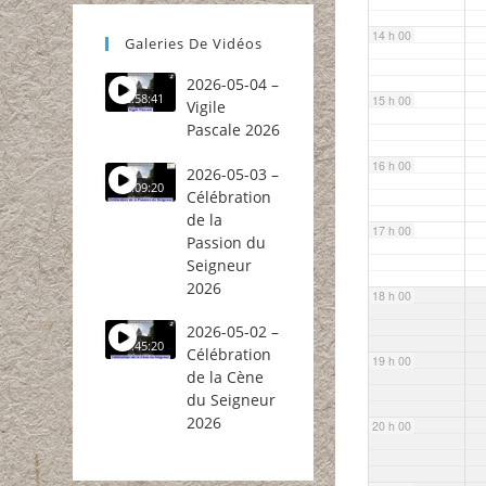
14 h 00
Galeries De Vidéos
2026-05-04 –
2:58:41
15 h 00
Vigile
Pascale 2026
16 h 00
2026-05-03 –
2:09:20
Célébration
de la
17 h 00
Passion du
Seigneur
2026
18 h 00
2026-05-02 –
1:45:20
Célébration
19 h 00
de la Cène
du Seigneur
2026
20 h 00