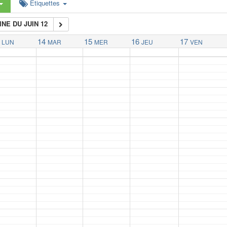
Étiquettes
NE DU JUIN 12
14
15
16
17
LUN
MAR
MER
JEU
VEN