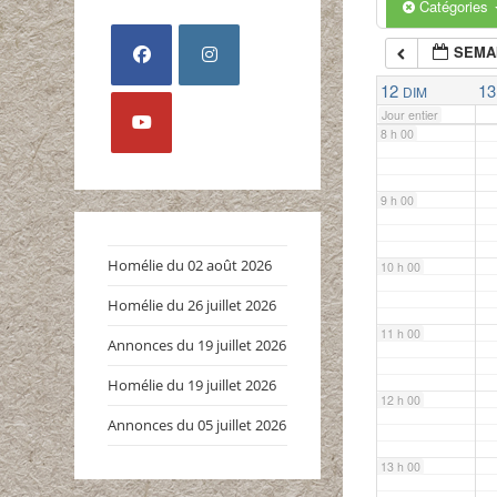
6 h 00
Catégories
SEMAI
7 h 00
12
13
DIM
S’ouvre
S’ouvre
Jour entier
dans
dans
8 h 00
un
un
S’ouvre
nouvel
nouvel
dans
9 h 00
onglet
onglet
un
nouvel
Homélie du 02 août 2026
10 h 00
onglet
Homélie du 26 juillet 2026
11 h 00
Annonces du 19 juillet 2026
Homélie du 19 juillet 2026
12 h 00
Annonces du 05 juillet 2026
13 h 00