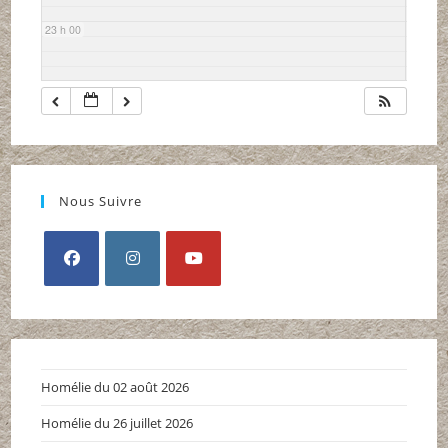
23 h 00
Nous Suivre
S’ouvre
S’ouvre
S’ouvre
dans
dans
dans
un
un
un
nouvel
nouvel
nouvel
Homélie du 02 août 2026
onglet
onglet
onglet
Homélie du 26 juillet 2026