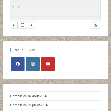
23 h 00
Nous Suivre
S’ouvre
S’ouvre
S’ouvre
dans
dans
dans
un
un
un
nouvel
nouvel
nouvel
Homélie du 02 août 2026
onglet
onglet
onglet
Homélie du 26 juillet 2026