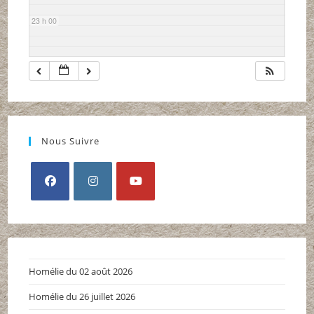
23 h 00
Nous Suivre
S’ouvre
S’ouvre
S’ouvre
dans
dans
dans
un
un
un
nouvel
nouvel
nouvel
Homélie du 02 août 2026
onglet
onglet
onglet
Homélie du 26 juillet 2026