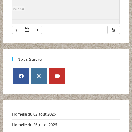
23 h 00
Nous Suivre
S’ouvre
S’ouvre
S’ouvre
dans
dans
dans
un
un
un
nouvel
nouvel
nouvel
Homélie du 02 août 2026
onglet
onglet
onglet
Homélie du 26 juillet 2026